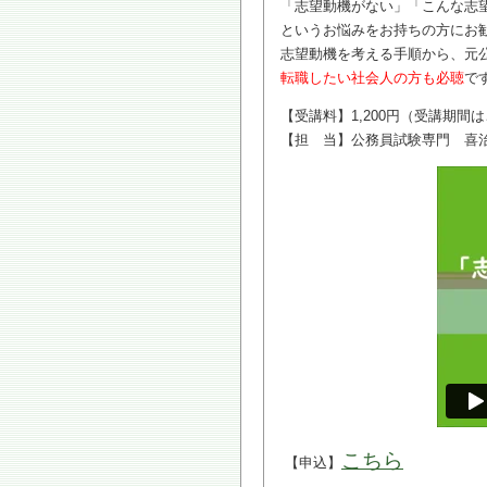
「志望動機がない」「こんな志
というお悩みをお持ちの方にお
志望動機を考える手順から、元
転職したい社会人の方も必聴
で
【受講料】1,200円（受講期間
【担 当】公務員試験専門 喜
こちら
【申込】