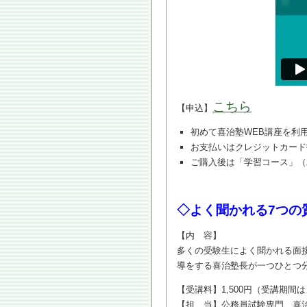
こちら
【申込】
初めて喜治塾WEB講座を利
お支払いはクレジットカード
ご購入後は「学習コース」（
◇よく聞かれる7つの
【内 容】
多くの受験生によく聞かれる面接
導をする喜治塾長が一つひとつ
【受講料】1,500円（受講期間
【担 当】公務員試験専門 喜