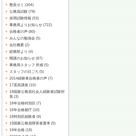
塾長ゼミ
(304)
公務員試験
(79)
採用試験情報
(53)
事務局よりお知らせ
(722)
合格者の声
(80)
みんなの勉強会
(5)
会社概要
(2)
総務部より
(4)
開講のお知らせ
(87)
事務局スタッフ 所感
(5)
スタッフの日ごろ
(5)
2014経験者合格者の声
(7)
17直前講座
(10)
18国家公務員社会人経験者試験対
策
(3)
18年合格特別区
(7)
18年合格都庁
(10)
18特別区経験者
(9)
19国家公務員障害者選考
(5)
19年合格
(18)