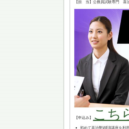
【担 当】公務員試験専門 喜
こち
【申込み】
初めて喜治塾WEB講座を利