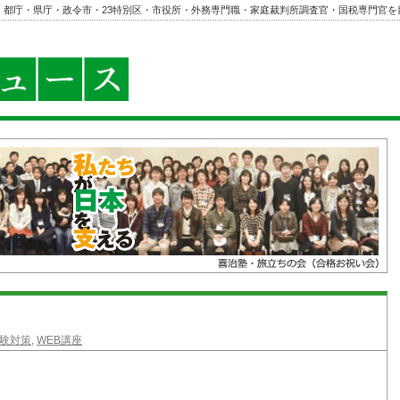
・都庁・県庁・政令市・23特別区・市役所・外務専門職・家庭裁判所調査官・国税専門官を
試験対策
,
WEB講座