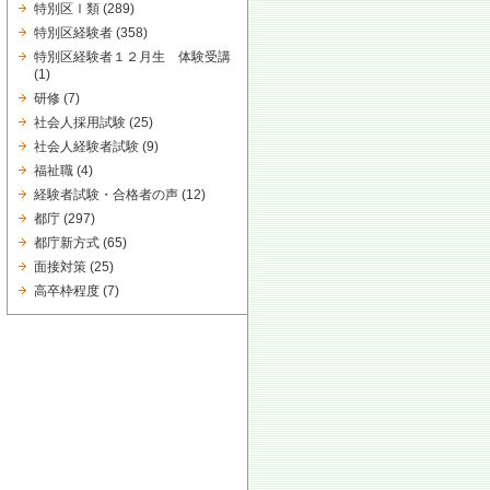
特別区Ⅰ類
(289)
特別区経験者
(358)
特別区経験者１２月生 体験受講
(1)
研修
(7)
社会人採用試験
(25)
社会人経験者試験
(9)
福祉職
(4)
経験者試験・合格者の声
(12)
都庁
(297)
都庁新方式
(65)
面接対策
(25)
高卒枠程度
(7)