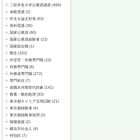
二松学舎大学公務員講座
(499)
体験受講
(2)
作文＆論文対策
(63)
単科受講
(36)
国家公務員
(80)
国家公務員経験者
(22)
国家総合職
(1)
塾生
(332)
外交官・外務専門職
(10)
外務専門職
(6)
外務省専門職
(272)
専門科目
(7)
就職氷河期世代対象
(141)
教養・数的処理
(93)
東京都キャリア活用試験
(21)
東京都経験者
(4)
東京都経験者採用
(3)
模擬面接
(2)
横浜市社会人
(4)
特別区
(7)