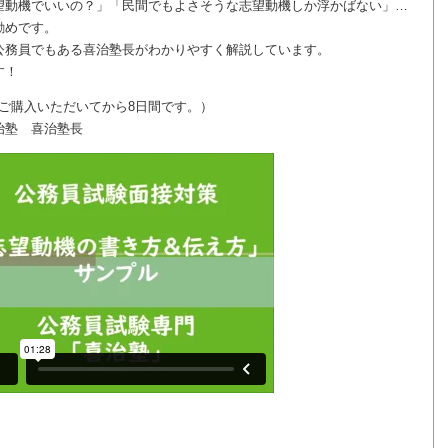
望動機でいいの？」「民間でもよさそうな志望動機しか浮かばない」…
勧めです。
公務員でもある喜治塾長がわかりやすく解説しています。
す！
はご購入いただいてから8日間です。）
治塾 喜治塾長