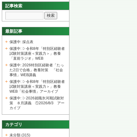
記事検索
最新記事
保護中: 採点表
保護中: ▷令和8年「特別区経験者
試験対策講座＜実践力＞」教養
「直前ラジオ」WEB
保護中: 2026特別区経験者「たっ
た2日で合格」教養対策 「社会
事情」WEB講義
保護中: ▷令和8年「特別区経験者
試験対策講座＜実践力＞」教養
WEB「社会事情」アーカイブ
保護中: ▷2026就職氷河期試験対
策 ８月講義 ①2026/8/3 アー
カイブ
カテゴリ
未分類
(315)