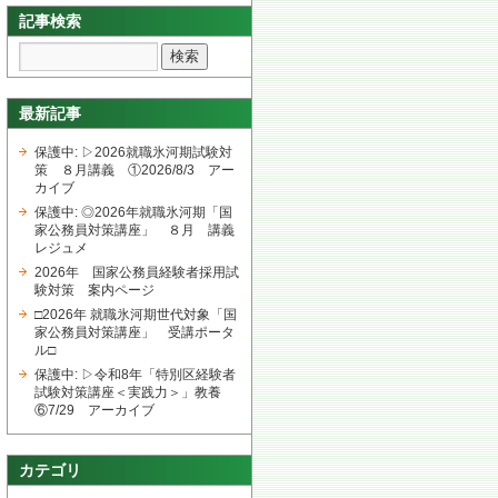
記事検索
最新記事
保護中: ▷2026就職氷河期試験対
策 ８月講義 ①2026/8/3 アー
カイブ
保護中: ◎2026年就職氷河期「国
家公務員対策講座」 ８月 講義
レジュメ
2026年 国家公務員経験者採用試
験対策 案内ページ
□2026年 就職氷河期世代対象「国
家公務員対策講座」 受講ポータ
ル□
保護中: ▷令和8年「特別区経験者
試験対策講座＜実践力＞」教養
⑥7/29 アーカイブ
カテゴリ