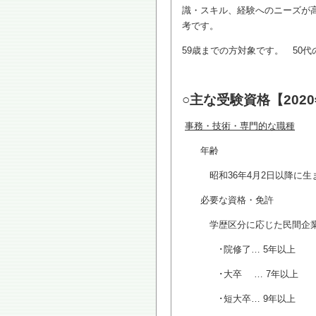
識・スキル、経験へのニーズが
考です。
59歳までの方対象です。 50
○主な受験資格【202
事務・技術・専門的な職種
年齢
昭和36年4月2日以降に生
必要な資格・免許
学歴区分に応じた民間企業等
･院修了… 5年以上
･大卒 … 7年以上
･短大卒… 9年以上