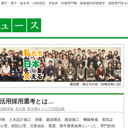
・都庁・県庁・政令市・23特別区・市役所・外務専門職・家庭裁判所調査官・国税専門官を
活用採用選考とは…
試験情報
,
未分類
,
東京都キャリア活用試験
事務、土木設計施工、測量、建築構造、建築施工、機械整備、電気設
童心理、病院心理、児童福祉、看護、都市農業振興といった、専門的知