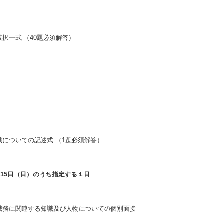
一式 （40題必須解答）
ついての記述式 （1題必須解答）
、15日（日）のうち指定する１日
務に関連する知識及び人物についての個別面接