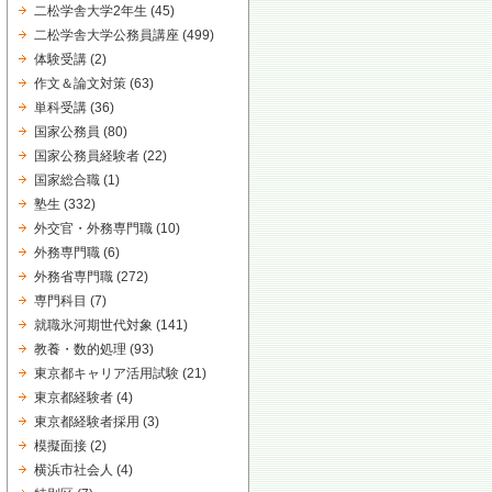
二松学舎大学2年生
(45)
二松学舎大学公務員講座
(499)
体験受講
(2)
作文＆論文対策
(63)
単科受講
(36)
国家公務員
(80)
国家公務員経験者
(22)
国家総合職
(1)
塾生
(332)
外交官・外務専門職
(10)
外務専門職
(6)
外務省専門職
(272)
専門科目
(7)
就職氷河期世代対象
(141)
教養・数的処理
(93)
東京都キャリア活用試験
(21)
東京都経験者
(4)
東京都経験者採用
(3)
模擬面接
(2)
横浜市社会人
(4)