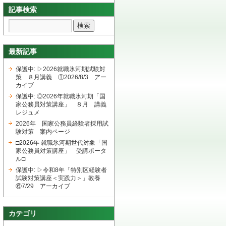
記事検索
最新記事
保護中: ▷2026就職氷河期試験対
策 ８月講義 ①2026/8/3 アー
カイブ
保護中: ◎2026年就職氷河期「国
家公務員対策講座」 ８月 講義
レジュメ
2026年 国家公務員経験者採用試
験対策 案内ページ
□2026年 就職氷河期世代対象「国
家公務員対策講座」 受講ポータ
ル□
保護中: ▷令和8年「特別区経験者
試験対策講座＜実践力＞」教養
⑥7/29 アーカイブ
カテゴリ