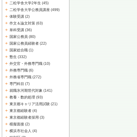
二松学舎大学2年生
(45)
二松学舎大学公務員講座
(499)
体験受講
(2)
作文＆論文対策
(63)
単科受講
(36)
国家公務員
(80)
国家公務員経験者
(22)
国家総合職
(1)
塾生
(332)
外交官・外務専門職
(10)
外務専門職
(6)
外務省専門職
(272)
専門科目
(7)
就職氷河期世代対象
(141)
教養・数的処理
(93)
東京都キャリア活用試験
(21)
東京都経験者
(4)
東京都経験者採用
(3)
模擬面接
(2)
横浜市社会人
(4)