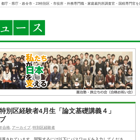
・都庁・県庁・政令市・23特別区・市役所・外務専門職・家庭裁判所調査官・国税専門官を
年 特別区経験者4月生「論文基礎講義４」
イブ
6年合格
,
アーカイブ
,
特別区経験者
保護されています。閲覧するには以下にパスワードを入力してくださ