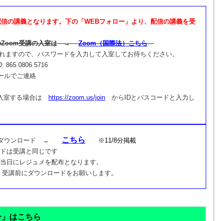
WEB配信の講義となります。下の「WEBフォロー」より、配信の講義を受
のZoom受講の入室は →
Zoom（国際法）こちら
されますので、パスワードを入力して入室してお待ちください。
5 0806 5716
ールでご連絡
に入室する場合は
https://zoom.us/join
からIDとパスコードと入力し
こちら
メダウンロード →
※11/8分掲載
受講と同じです
当日にレジュメを配布となります。
受講前にダウンロードをお願いします。
ー」はこちら