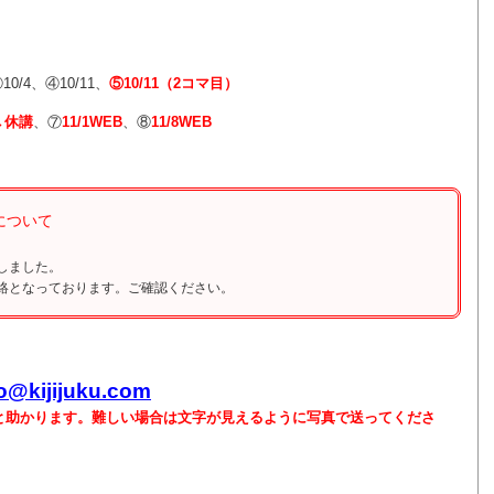
）
0/4、④10/11、
⑤10/11（2コマ目）
→休講
、⑦
11/1WEB
、⑧
11/8WEB
について
しました。
絡となっております。ご確認ください。
fo@kijijuku.com
ると助かります。難しい場合は文字が見えるように写真で送ってくださ