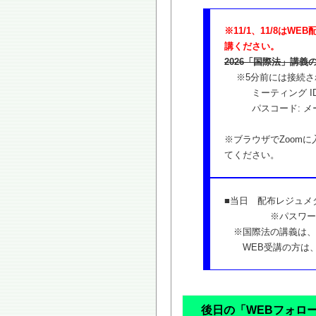
※11/1、11/8は
講ください。
2026「国際法」講義
※5分前には接続
ミーティング ID: 86
パスコード: メ
※ブラウザでZoom
てください。
■当日 配布レジュ
※パスワードは
※国際法の講義は、
WEB受講の方は、
後日の「WEBフォロ