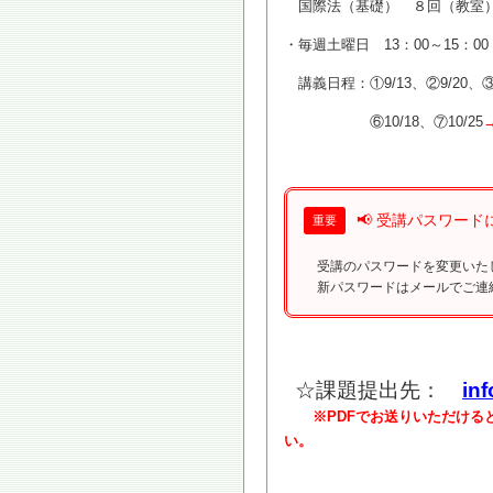
国際法（基礎） ８回（教室
・毎週土曜日 13：00～15：00
講義日程：①9/13、②9/20、③1
⑥10/18、⑦10/25
📢 受講パスワード
重要
受講のパスワードを変更いた
新パスワードはメールでご連
☆課題提出先：
in
※PDFでお送りいただけ
い。