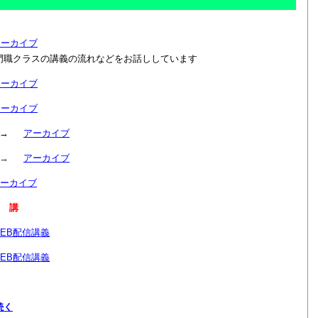
アーカイブ
門職クラスの講義の流れなどをお話ししています
アーカイブ
アーカイブ
目 →
アーカイブ
目 →
アーカイブ
ーカイブ
 講
EB配信講義
EB配信講義
続く