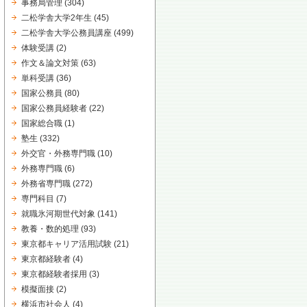
事務局管理
(304)
二松学舎大学2年生
(45)
二松学舎大学公務員講座
(499)
体験受講
(2)
作文＆論文対策
(63)
単科受講
(36)
国家公務員
(80)
国家公務員経験者
(22)
国家総合職
(1)
塾生
(332)
外交官・外務専門職
(10)
外務専門職
(6)
外務省専門職
(272)
専門科目
(7)
就職氷河期世代対象
(141)
教養・数的処理
(93)
東京都キャリア活用試験
(21)
東京都経験者
(4)
東京都経験者採用
(3)
模擬面接
(2)
横浜市社会人
(4)