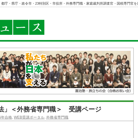
・都庁・県庁・政令市・23特別区・市役所・外務専門職・家庭裁判所調査官・国税専門官を
際法」＜外務省専門職＞ 受講ページ
26年合格
,
WEB受講ポータル
,
外務省専門職