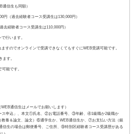
B通信生も同額）
00円（過去経験者コース受講生は130,000円）
（過去経験者コース受講生は110,000円）
ンで行います。
ますのでオンラインで受講できなくてもすぐにWEB受講可能です。
きます。
まで可能です。
WEB通信生はメールでお願いします）
ース申込」、本文①氏名、②お電話番号、③年齢、④1級職か2級職か
（教養＆論文、論文）⑥通学生か、WEB通信生か、⑦お支払い方法（銀
B通信生の場合は郵便番号、ご住所、⑨特別区経験者コース受講歴がある
さい。