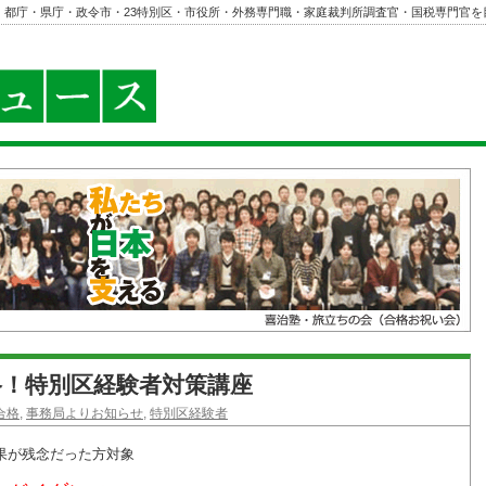
・都庁・県庁・政令市・23特別区・市役所・外務専門職・家庭裁判所調査官・国税専門官を
格！特別区経験者対策講座
合格
,
事務局よりお知らせ
,
特別区経験者
結果が残念だった方対象