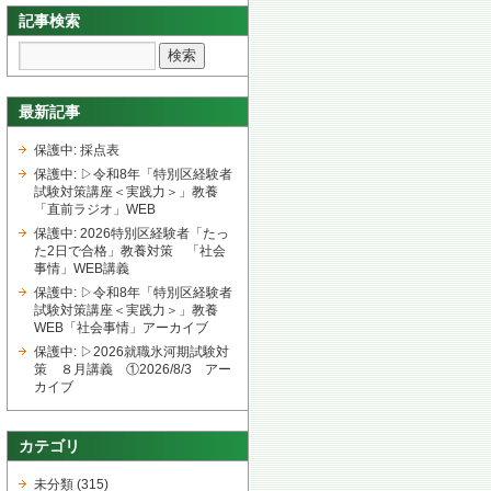
記事検索
最新記事
保護中: 採点表
保護中: ▷令和8年「特別区経験者
試験対策講座＜実践力＞」教養
「直前ラジオ」WEB
保護中: 2026特別区経験者「たっ
た2日で合格」教養対策 「社会
事情」WEB講義
保護中: ▷令和8年「特別区経験者
試験対策講座＜実践力＞」教養
WEB「社会事情」アーカイブ
保護中: ▷2026就職氷河期試験対
策 ８月講義 ①2026/8/3 アー
カイブ
カテゴリ
未分類
(315)