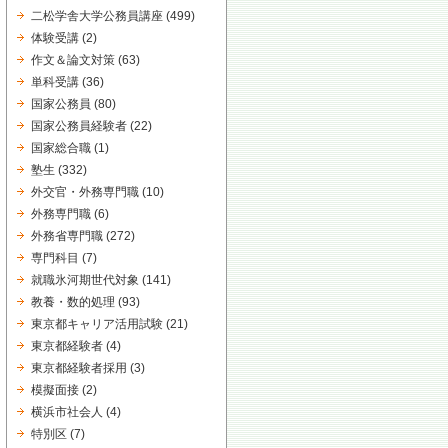
二松学舎大学公務員講座
(499)
体験受講
(2)
作文＆論文対策
(63)
単科受講
(36)
国家公務員
(80)
国家公務員経験者
(22)
国家総合職
(1)
塾生
(332)
外交官・外務専門職
(10)
外務専門職
(6)
外務省専門職
(272)
専門科目
(7)
就職氷河期世代対象
(141)
教養・数的処理
(93)
東京都キャリア活用試験
(21)
東京都経験者
(4)
東京都経験者採用
(3)
模擬面接
(2)
横浜市社会人
(4)
特別区
(7)