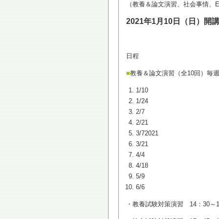
（教養＆論文演習、社会事情、E
2021年1月10日（日）開
日程
■
教養＆論文演習（全10回）毎週日
1/10
1/24
2/7
2/21
3/72021
3/21
4/4
4/18
5/9
6/6
・教養試験対策演習 14：30～1