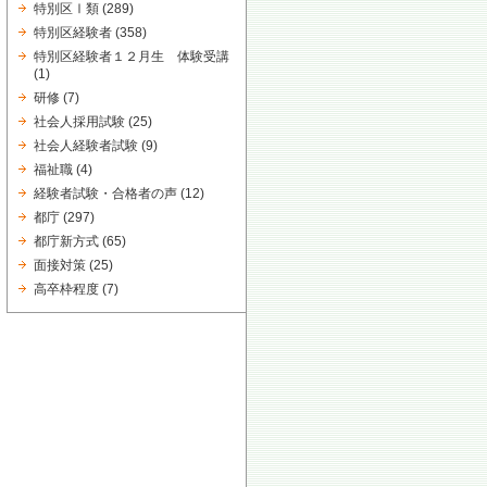
特別区Ⅰ類
(289)
特別区経験者
(358)
特別区経験者１２月生 体験受講
(1)
研修
(7)
社会人採用試験
(25)
社会人経験者試験
(9)
福祉職
(4)
経験者試験・合格者の声
(12)
都庁
(297)
都庁新方式
(65)
面接対策
(25)
高卒枠程度
(7)