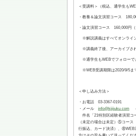
＜受講料＞（税込、通学生もWE
・教養＆論文演習コース 180,0
・論文演習コース 160,000円
※解説講義はすべてオンライ
※講義終了後、アーカイブされ
※通学生もWEBでフォローで
※WEB受講期限は2020/9/5
＜申し込み方法＞
・お電話 03-3367-0191
・メール
info@kijijuku.com
（
件名「21特別区経験者演習コ
（未定の場合は未定）⑤コース
行振込、カード決済）、⑧WE
方はその旨を書いて送ってくだ