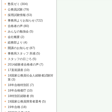
塾長ゼミ
(304)
公務員試験
(79)
採用試験情報
(53)
事務局よりお知らせ
(722)
合格者の声
(80)
みんなの勉強会
(5)
会社概要
(2)
総務部より
(4)
開講のお知らせ
(87)
事務局スタッフ 所感
(5)
スタッフの日ごろ
(5)
2014経験者合格者の声
(7)
17直前講座
(10)
18国家公務員社会人経験者試験対
策
(3)
18年合格特別区
(7)
18年合格都庁
(10)
18特別区経験者
(9)
19国家公務員障害者選考
(5)
19年合格
(18)