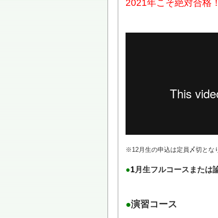
2021年こそ絶対合格
※12月生の申込は定員〆切とな
●
1
月生フルコースまたは
●
演習コース