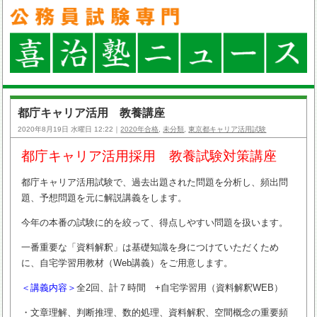
都庁キャリア活用 教養講座
2020年8月19日 水曜日 12:22｜
2020年合格
,
未分類
,
東京都キャリア活用試験
都庁キャリア活用採用 教養試験対策講座
都庁キャリア活用試験で、過去出題された問題を分析し、頻出問
題、予想問題を元に解説講義をします。
今年の本番の試験に的を絞って、得点しやすい問題を扱います。
一番重要な「資料解釈」は基礎知識を身につけていただくため
に、自宅学習用教材（Web講義）をご用意します。
＜講義内容＞
全2回、計７時間 +自宅学習用（資料解釈WEB）
・文章理解、判断推理、数的処理、資料解釈、空間概念の重要頻