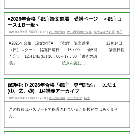
■2026年合格「都庁論文道場」受講ページ ＜都庁コ
ース１B一般＞
2026年1月5日 月曜日 14:17｜
2026年合格
,
WEB受講ポータル
,
作文＆論文対策
,
都庁
■2026年合格 論文対策■ 「都庁 論文道場」 12月14日
（日）スタート 隔週日曜日 16：00～ 全5回 講義日程
予定： 12月14日(日) 16：00～17：30 「書き方講
義」 …
続きを読む
→
保護中: ▷2026年合格「都庁 専門記述」 民法１
(①、②、③) 1/4講義アーカイブ
2026年1月4日 日曜日 17:30｜
2026年合格
,
アーカイブ
,
都庁
この投稿はパスワードで保護されているため抜粋文はありませ
ん。