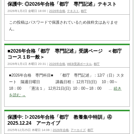
保護中: ◎2026年合格「都庁 専門記述」テキスト
2026年1月2日 金曜日 18:00｜
2026年合格
,
テキスト
,
都庁
この投稿はパスワードで保護されているため抜粋文はありませ
ん。
■2026年合格「都庁 専門記述」受講ページ ＜都庁
コース１B一般＞
2026年1月1日 木曜日 20:31｜
2026年合格
,
WEB受講ポータル
,
都庁
■2026年合格 専門科目■ 「都庁 専門記述」：12/7（日）スタ
ート 隔週日曜日 講義日程： 12月7日(日) 10：00～
18：00 「憲法１」 12月21日(日) 10：00～18：00 …
続き
を読む
→
保護中: ▷2026年合格「都庁 教養集中特訓」④
2025.12.24 アーカイブ
2025年12月25日 木曜日 14:08｜
2026年合格
,
アーカイブ
,
都庁