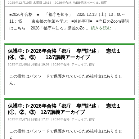
2025年12月10日 水曜日 15:18｜
2026年合格
,
WEB受講ポータル
,
都庁
■2026年合格 ■ 「都庁を知る」 2025.12.13（土）10：00～
11：45 東京都の施策を学ぶ ■連絡事項■ ■当日のZoom受講
はこちら 2026「都庁を知る」講義のZo …
続きを読む
→
保護中: ▷2026年合格「都庁 専門記述」 憲法１
(④、⑤、⑥) 12/7講義アーカイブ
2025年12月8日 月曜日 19:08｜
2026年合格
,
アーカイブ
,
都庁
この投稿はパスワードで保護されているため抜粋文はありませ
ん。
保護中: ▷2026年合格「都庁 専門記述」 憲法１
(①、②、③) 12/7講義アーカイブ
2025年12月7日 日曜日 17:24｜
2026年合格
,
アーカイブ
,
都庁
この投稿はパスワードで保護されているため抜粋文はありませ
ん。