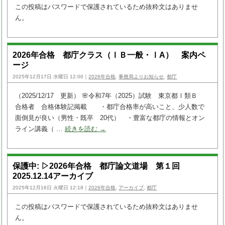
この投稿はパスワードで保護されているため抜粋文はありませ
ん。
2026年合格 都庁クラス（ⅠＢ一般・ⅠA） 案内ペ
ージ
2025年12月17日 水曜日 12:00｜
2026年合格
,
事務局よりお知らせ
,
都庁
（2025/12/17 更新） 🌸令和7年（2025）試験 東京都Ⅰ類Ｂ
合格者 合格体験記掲載 ・都庁合格率が高いこと、少人数で
面倒見が良い（男性・既卒 20代） ・豊富な都庁の情報とオン
ライン講義（ …
続きを読む
→
保護中: ▷2026年合格 都庁論文道場 第１回
2025.12.14アーカイブ
2025年12月16日 火曜日 12:18｜
2026年合格
,
アーカイブ
,
都庁
この投稿はパスワードで保護されているため抜粋文はありませ
ん。