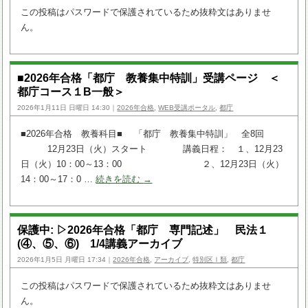
この投稿はパスワードで保護されているため抜粋文はありませ
ん。
■2026年合格「都庁 教養集中特訓」受講ページ ＜
都庁コース１B一般＞
2026年1月11日 日曜日 14:30｜
2026年合格
,
WEB受講ポータル
,
都庁
■2026年合格 教養科目■ 「都庁 教養集中特訓」 全8回
12月23日（火）スタート 講義日程： １、12月23
日（火）10：00～13：00 ２、12月23日（火）
14：00～17：0 …
続きを読む
→
保護中: ▷2026年合格「都庁 専門記述」 民法１
(④、⑤、⑥) 1/4講義アーカイブ
2026年1月5日 月曜日 17:34｜
2026年合格
,
アーカイブ
,
特別区Ⅰ類
,
都庁
この投稿はパスワードで保護されているため抜粋文はありませ
ん。