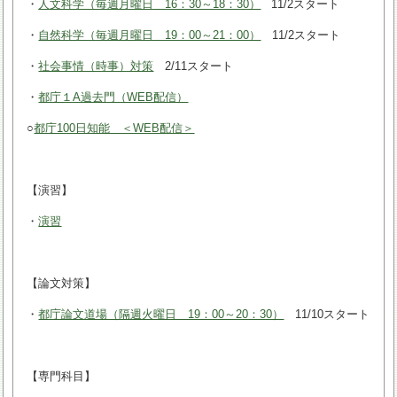
・
人文科学（毎週月曜日 16：30～18：30）
11/2スタート
・
自然科学（毎週月曜日 19：00～21：00）
11/2スタート
・
社会事情（時事）対策
2/11スタート
・
都庁１A過去門（WEB配信）
○
都庁100日知能 ＜WEB配信＞
【演習】
・
演習
【論文対策】
・
都庁論文道場（隔週火曜日 19：00～20：30）
11/10スタート
【専門科目】