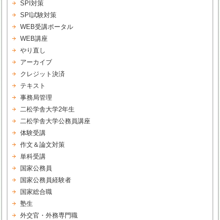
SPI対策
SPI試験対策
WEB受講ポータル
WEB講座
やり直し
アーカイブ
クレジット決済
テキスト
事務局管理
二松学舎大学2年生
二松学舎大学公務員講座
体験受講
作文＆論文対策
単科受講
国家公務員
国家公務員経験者
国家総合職
塾生
外交官・外務専門職