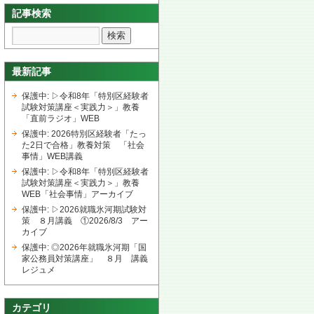
記事検索
最新記事
保護中: ▷令和8年「特別区経験者
試験対策講座＜実践力＞」教養
「直前ラジオ」WEB
保護中: 2026特別区経験者「たっ
た2日で合格」教養対策 「社会
事情」WEB講義
保護中: ▷令和8年「特別区経験者
試験対策講座＜実践力＞」教養
WEB「社会事情」アーカイブ
保護中: ▷2026就職氷河期試験対
策 ８月講義 ①2026/8/3 アー
カイブ
保護中: ◎2026年就職氷河期「国
家公務員対策講座」 ８月 講義
レジュメ
カテゴリ