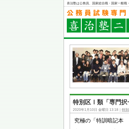
喜治塾は公務員、国家総合職・国家一般職
特別区Ⅰ類「専門択
2020年1月10日 金曜日 13:18｜
特別
究極の「特訓暗記本 