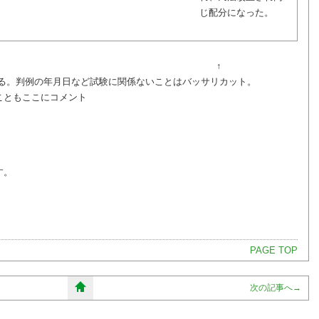
じ配分になった。
↑
。判例の年月日など試験に関係ないことはバッサリカット。
ともここにコメント
す。
PAGE TOP
次の記事へ
→