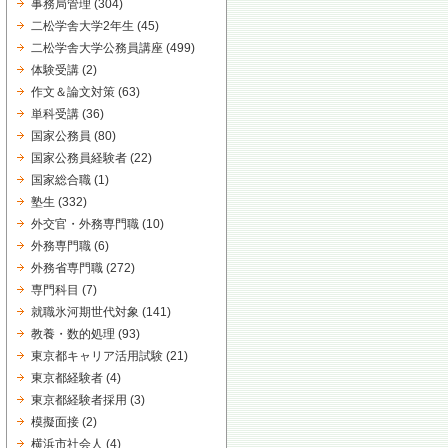
事務局管理
(304)
二松学舎大学2年生
(45)
二松学舎大学公務員講座
(499)
体験受講
(2)
作文＆論文対策
(63)
単科受講
(36)
国家公務員
(80)
国家公務員経験者
(22)
国家総合職
(1)
塾生
(332)
外交官・外務専門職
(10)
外務専門職
(6)
外務省専門職
(272)
専門科目
(7)
就職氷河期世代対象
(141)
教養・数的処理
(93)
東京都キャリア活用試験
(21)
東京都経験者
(4)
東京都経験者採用
(3)
模擬面接
(2)
横浜市社会人
(4)