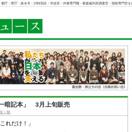
・都庁・県庁・政令市・23特別区・市役所・外務専門職・家庭裁判所調査官・国税専門官を
一暗記本」 3月上旬販売
区Ⅰ類
これだけ！」