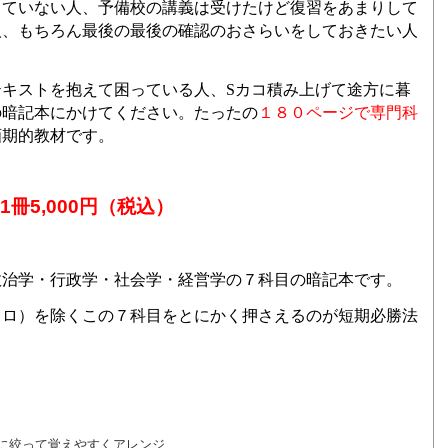
っていない人、予備校の講義は受けたけど復習をあまりして
人、もちろん最後の最後の確認のおさらいをしておきたい人
テキストを抱えて困っている人、
S
カコ積み上げて途方に暮
の暗記本にかけてください。たったの
１８０ページで専門科
画期的教材です。
冊5,000円（税込）
政治学・行政学・社会学・経営学の７科目の暗記本です。
クロ）を除くこの７科目をとにかく押さえるのが短期必勝法
に絞って覚えやすくアレンジ