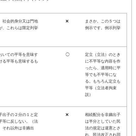
、社会的身分又は門地
❌
まさか。この５つは
が、これらは限定列挙
例示です。例示列挙
おいての平等を意味す
◯
定立（立法）のとき
ける平等も意味するも
に不平等な内容を作
ったら、適用時に平
等でも不平等にな
る。もちろん定立も
平等（立法者拘束
説）
子出子の２分の１と定
❌
相続配分を非嫡出子
平等に反しない。（法
は半分としていた民
、それ以外は非嫡出
法の規定は違憲とさ
れ、民法改正され同