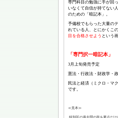
専門科目の勉強に手が回
いなくて自信が持てない
のための「暗記本」。
予備校でもらった大量の
れている人、とにかくこ
目を合格させよう
という
「専門択一暗記本」 1
3月上旬発売予定
憲法・行政法・財政学・
民法と経済（ミクロ・マ
です。
≪見本≫
特別区の過去問の肢を要点だけ