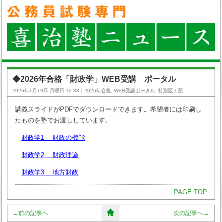
◆2026年合格「財政学」WEB受講 ポータル
2026年1月19日 月曜日 12:38｜
2026年合格
,
WEB受講ポータル
,
特別区Ⅰ類
講義スライドがPDFでダウンロードできます。希望者には印刷し
たものを塾でお渡ししています。
財政学1 財政の機能
財政学2 財政理論
財政学3 地方財政
PAGE TOP
←
前の記事へ
次の記事へ
→