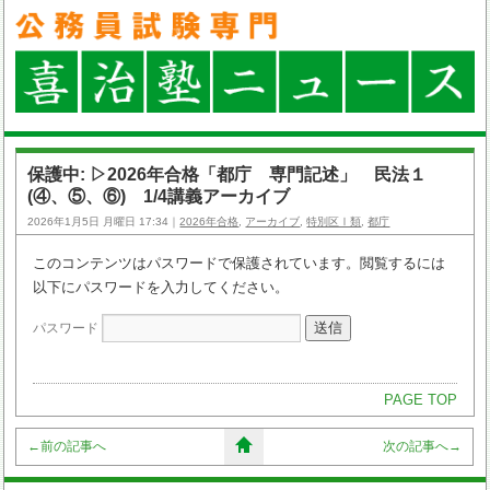
保護中: ▷2026年合格「都庁 専門記述」 民法１
(④、⑤、⑥) 1/4講義アーカイブ
2026年1月5日 月曜日 17:34｜
2026年合格
,
アーカイブ
,
特別区Ⅰ類
,
都庁
このコンテンツはパスワードで保護されています。閲覧するには
以下にパスワードを入力してください。
パスワード
PAGE TOP
←
前の記事へ
次の記事へ
→