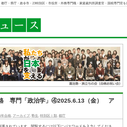
・都庁・県庁・政令市・23特別区・市役所・外務専門職・家庭裁判所調査官・国税専門官を
合格 専門「政治学」④2025.6.13（金） ア
26年合格
,
アーカイブ
,
塾生
,
特別区Ⅰ類
,
都庁
保護されています。閲覧するには以下にパスワードを入力してくださ