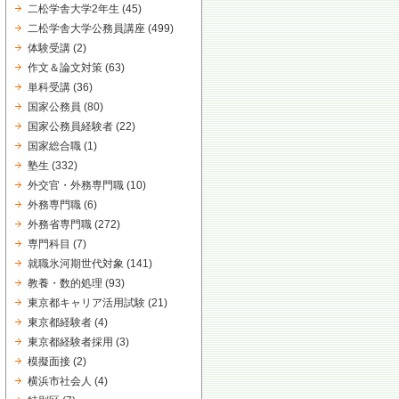
二松学舎大学2年生
(45)
二松学舎大学公務員講座
(499)
体験受講
(2)
作文＆論文対策
(63)
単科受講
(36)
国家公務員
(80)
国家公務員経験者
(22)
国家総合職
(1)
塾生
(332)
外交官・外務専門職
(10)
外務専門職
(6)
外務省専門職
(272)
専門科目
(7)
就職氷河期世代対象
(141)
教養・数的処理
(93)
東京都キャリア活用試験
(21)
東京都経験者
(4)
東京都経験者採用
(3)
模擬面接
(2)
横浜市社会人
(4)