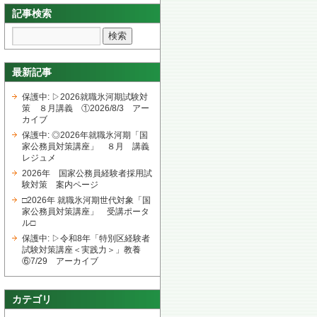
記事検索
最新記事
保護中: ▷2026就職氷河期試験対
策 ８月講義 ①2026/8/3 アー
カイブ
保護中: ◎2026年就職氷河期「国
家公務員対策講座」 ８月 講義
レジュメ
2026年 国家公務員経験者採用試
験対策 案内ページ
□2026年 就職氷河期世代対象「国
家公務員対策講座」 受講ポータ
ル□
保護中: ▷令和8年「特別区経験者
試験対策講座＜実践力＞」教養
⑥7/29 アーカイブ
カテゴリ