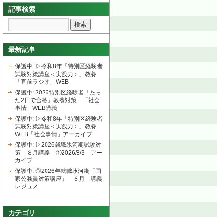
記事検索
最新記事
保護中: ▷令和8年「特別区経験者
試験対策講座＜実践力＞」教養
「直前ラジオ」WEB
保護中: 2026特別区経験者「たっ
た2日で合格」教養対策 「社会
事情」WEB講義
保護中: ▷令和8年「特別区経験者
試験対策講座＜実践力＞」教養
WEB「社会事情」アーカイブ
保護中: ▷2026就職氷河期試験対
策 ８月講義 ①2026/8/3 アー
カイブ
保護中: ◎2026年就職氷河期「国
家公務員対策講座」 ８月 講義
レジュメ
カテゴリ