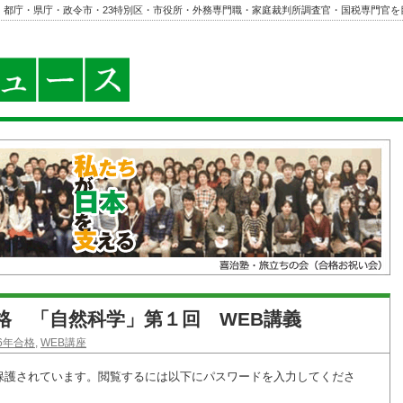
・都庁・県庁・政令市・23特別区・市役所・外務専門職・家庭裁判所調査官・国税専門官を
年合格 「自然科学」第１回 WEB講義
26年合格
,
WEB講座
保護されています。閲覧するには以下にパスワードを入力してくださ