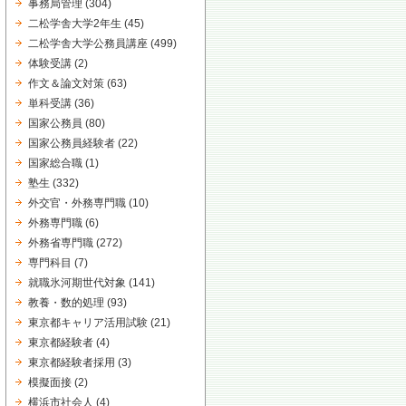
事務局管理
(304)
二松学舎大学2年生
(45)
二松学舎大学公務員講座
(499)
体験受講
(2)
作文＆論文対策
(63)
単科受講
(36)
国家公務員
(80)
国家公務員経験者
(22)
国家総合職
(1)
塾生
(332)
外交官・外務専門職
(10)
外務専門職
(6)
外務省専門職
(272)
専門科目
(7)
就職氷河期世代対象
(141)
教養・数的処理
(93)
東京都キャリア活用試験
(21)
東京都経験者
(4)
東京都経験者採用
(3)
模擬面接
(2)
横浜市社会人
(4)