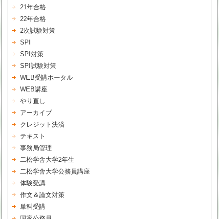
21年合格
22年合格
2次試験対策
SPI
SPI対策
SPI試験対策
WEB受講ポータル
WEB講座
やり直し
アーカイブ
クレジット決済
テキスト
事務局管理
二松学舎大学2年生
二松学舎大学公務員講座
体験受講
作文＆論文対策
単科受講
国家公務員