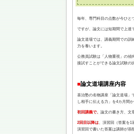
毎年、専門科目の点数が今ひと
ですが、論文には短期間で上達
論文道場では、講義期間での訓
力を養います。
公務員試験は「人物重視」の傾
接試すことができる論文試験の
■
論文道場
講座内容
喜治塾の名物講座「論文道場」
し相手に伝える力」を4カ月間
初回講義で、
論文の書き方、文
2回目以降は
、演習回（答案を1
演習回で書いた答案は講師が添