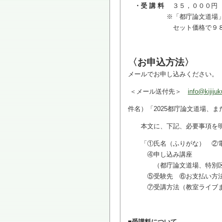
・受 講 料
３５，０００円
※「都庁論文道場」と「都
セット価格で９８，０
〈お申込方法〉
メールでお申し込みください。（申込
＜メール送付先＞
info@kijiju
件名）「2025都庁論文道場、ま
本文に、下記、必要事項を明
「①氏名（ふりがな） ②電
④申し込み講座
（都庁論文道場、特別区論文
⑤受験先 ⑥お支払い方法（
⑦受講方法（教室ライブまた
■受講料について