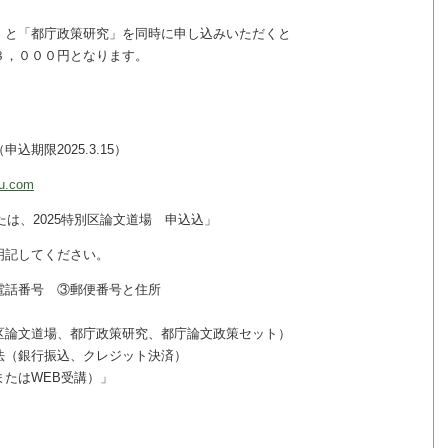
庁政策研究」を同時に申し込みいただくと
００円となります。
期限2025.3.15）
ku.com
たは、2025特別区論文道場 申込込」
記してください。
話番号 ③郵便番号と住所
道場、都庁政策研究、都庁論文政策セット）
銀行振込、クレジット決済）
はWEB受講）」