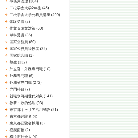
事務局管理
(304)
二松学舎大学2年生
(45)
二松学舎大学公務員講座
(499)
体験受講
(2)
作文＆論文対策
(63)
単科受講
(36)
国家公務員
(80)
国家公務員経験者
(22)
国家総合職
(1)
塾生
(332)
外交官・外務専門職
(10)
外務専門職
(6)
外務省専門職
(272)
専門科目
(7)
就職氷河期世代対象
(141)
教養・数的処理
(93)
東京都キャリア活用試験
(21)
東京都経験者
(4)
東京都経験者採用
(3)
模擬面接
(2)
横浜市社会人
(4)