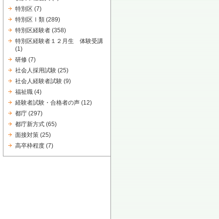
特別区
(7)
特別区Ⅰ類
(289)
特別区経験者
(358)
特別区経験者１２月生 体験受講
(1)
研修
(7)
社会人採用試験
(25)
社会人経験者試験
(9)
福祉職
(4)
経験者試験・合格者の声
(12)
都庁
(297)
都庁新方式
(65)
面接対策
(25)
高卒枠程度
(7)