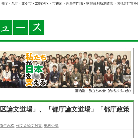
・都庁・県庁・政令市・23特別区・市役所・外務専門職・家庭裁判所調査官・国税専門官を
特別区論文道場」、「都庁論文道場」「都庁政策
025年合格
,
作文＆論文対策
,
単科受講