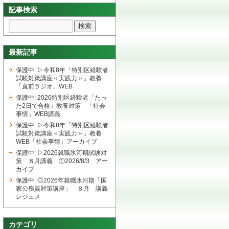
記事検索
最新記事
保護中: ▷令和8年「特別区経験者
試験対策講座＜実践力＞」教養
「直前ラジオ」WEB
保護中: 2026特別区経験者「たっ
た2日で合格」教養対策 「社会
事情」WEB講義
保護中: ▷令和8年「特別区経験者
試験対策講座＜実践力＞」教養
WEB「社会事情」アーカイブ
保護中: ▷2026就職氷河期試験対
策 ８月講義 ①2026/8/3 アー
カイブ
保護中: ◎2026年就職氷河期「国
家公務員対策講座」 ８月 講義
レジュメ
カテゴリ