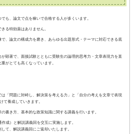
つでも、論文で点を稼いで合格する人が多くいます。
できる特効薬はありません。
練で、論文の構成力を磨き、あらゆる出題形式・テーマに対応できる底
向が顕著で、面接試験とともに受験生の論理的思考力・文章表現力を直
比重がとても高くなっています。
では「問題に対峙し、解決策を考える力」と「自分の考えを文章で表現
かけて養成していきます。
章の書き方、基本的な政策知識に関する講義を行います。
通作成）と解説講義回を交互に実施します。
削して、解説講義回にご返却いたします。