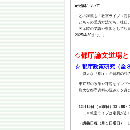
■受講について
・どの講義も「教室ライブ（定
・どちらの受講方法でも、後日
欠席時の受講や復習として視聴
2025/4/30まで。）
都庁論文道場と
◇
☆
都庁政策研究（全
「膨大な『都庁』の資料の読み
東京都の政策や課題をインプ
膨大な都庁資料の読み方を身に
12月15日（日曜日）13：00～
（※教室ライブは定員があり
・講義日程（月１日曜日）
12