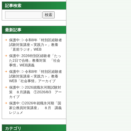
記事検索
最新記事
保護中: ▷令和8年「特別区経験者
試験対策講座＜実践力＞」教養
「直前ラジオ」WEB
保護中: 2026特別区経験者「たっ
た2日で合格」教養対策 「社会
事情」WEB講義
保護中: ▷令和8年「特別区経験者
試験対策講座＜実践力＞」教養
WEB「社会事情」アーカイブ
保護中: ▷2026就職氷河期試験対
策 ８月講義 ①2026/8/3 アー
カイブ
保護中: ◎2026年就職氷河期「国
家公務員対策講座」 ８月 講義
レジュメ
カテゴリ