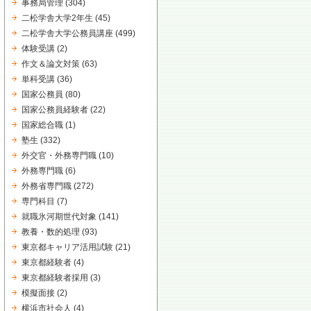
事務局管理
(304)
二松学舎大学2年生
(45)
二松学舎大学公務員講座
(499)
体験受講
(2)
作文＆論文対策
(63)
単科受講
(36)
国家公務員
(80)
国家公務員経験者
(22)
国家総合職
(1)
塾生
(332)
外交官・外務専門職
(10)
外務専門職
(6)
外務省専門職
(272)
専門科目
(7)
就職氷河期世代対象
(141)
教養・数的処理
(93)
東京都キャリア活用試験
(21)
東京都経験者
(4)
東京都経験者採用
(3)
模擬面接
(2)
横浜市社会人
(4)