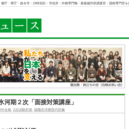
・都庁・県庁・政令市・23特別区・市役所・外務専門職・家庭裁判所調査官・国税専門官を
氷河期２次「面接対策講座」
24年合格
,
2次試験対策
,
就職氷河期世代対象