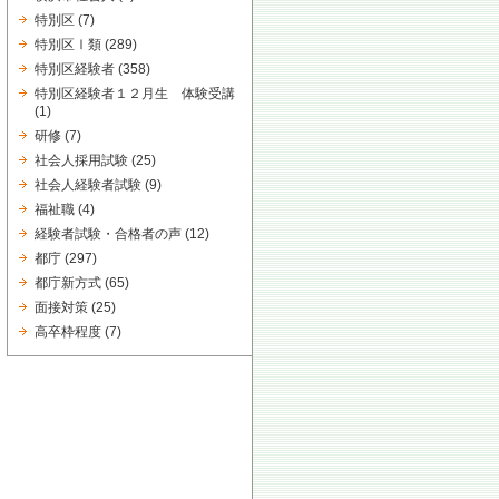
特別区
(7)
特別区Ⅰ類
(289)
特別区経験者
(358)
特別区経験者１２月生 体験受講
(1)
研修
(7)
社会人採用試験
(25)
社会人経験者試験
(9)
福祉職
(4)
経験者試験・合格者の声
(12)
都庁
(297)
都庁新方式
(65)
面接対策
(25)
高卒枠程度
(7)