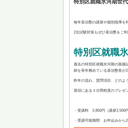
特別区就職氷河期世代
毎年喜治塾の講座や個別指導を
2次試験対策もぜひ喜治塾をご
特別区就職氷
過去の特別区就職氷河期の面接
師を長年務めている喜治塾長が
昨年の流れ、質問項目、どのよ
冒頭にある３分間程度のプレゼ
・受講料 3,850円（講座3,500
・受講可能期間 お申込みから20