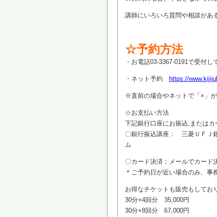
講師にいろいろ質問や相談があ
☆予約方法
・お電話03-3367-0191で受
・ネット予約
https://www.kijij
※直前の場合やネットで「×」
☆お支払い方法
下記銀行口座にお振込,またはカ
〇銀行振込講座： 三菱ＵＦＪ銀
ム
〇カード決済：メールでカード
＊ご予約日が近い場合のみ、事
お得なチケットも販売もしてお
30分×4回分 35,000円
30分×8回分 67,000円