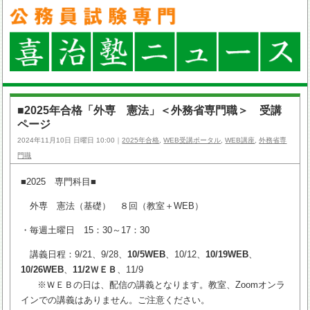
■2025年合格「外専 憲法」＜外務省専門職＞ 受講
ページ
2024年11月10日 日曜日 10:00｜
2025年合格
,
WEB受講ポータル
,
WEB講座
,
外務省専
門職
■2025 専門科目■
外専 憲法（基礎） ８回（教室＋WEB）
・毎週土曜日 15：30～17：30
講義日程：9/21、9/28、
10/5WEB
、10/12、
10/19WEB
、
10/26WEB
、
11/2ＷＥＢ
、11/9
※ＷＥＢの日は、配信の講義となります。教室、Zoomオンラ
インでの講義はありません。ご注意ください。