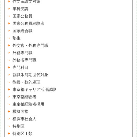
作文＆論文対策
単科受講
国家公務員
国家公務員経験者
国家総合職
塾生
外交官・外務専門職
外務専門職
外務省専門職
専門科目
就職氷河期世代対象
教養・数的処理
東京都キャリア活用試験
東京都経験者
東京都経験者採用
模擬面接
横浜市社会人
特別区
特別区Ⅰ類