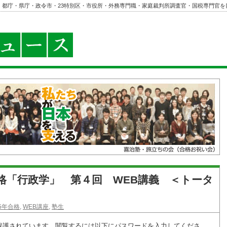
・都庁・県庁・政令市・23特別区・市役所・外務専門職・家庭裁判所調査官・国税専門官を
年合格「行政学」 第４回 WEB講義 ＜トータ
25年合格
,
WEB講座
,
塾生
保護されています。閲覧するには以下にパスワードを入力してくださ