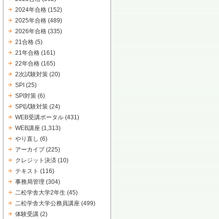
2024年合格
(152)
2025年合格
(489)
2026年合格
(335)
21合格
(5)
21年合格
(161)
22年合格
(165)
2次試験対策
(20)
SPI
(25)
SPI対策
(6)
SPI試験対策
(24)
WEB受講ポータル
(431)
WEB講座
(1,313)
やり直し
(6)
アーカイブ
(225)
クレジット決済
(10)
テキスト
(116)
事務局管理
(304)
二松学舎大学2年生
(45)
二松学舎大学公務員講座
(499)
体験受講
(2)