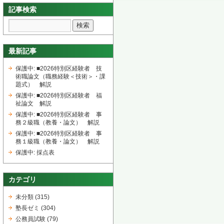
記事検索
最新記事
保護中: ■2026特別区経験者 技
術職論文（職務経験＜技術＞・課
題式） 解説
保護中: ■2026特別区経験者 福
祉論文 解説
保護中: ■2026特別区経験者 事
務２級職（教養・論文） 解説
保護中: ■2026特別区経験者 事
務１級職（教養・論文） 解説
保護中: 採点表
カテゴリ
未分類
(315)
塾長ゼミ
(304)
公務員試験
(79)