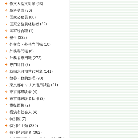
作文＆論文対策
(63)
単科受講
(36)
国家公務員
(80)
国家公務員経験者
(22)
国家総合職
(1)
塾生
(332)
外交官・外務専門職
(10)
外務専門職
(6)
外務省専門職
(272)
専門科目
(7)
就職氷河期世代対象
(141)
教養・数的処理
(93)
東京都キャリア活用試験
(21)
東京都経験者
(4)
東京都経験者採用
(3)
模擬面接
(2)
横浜市社会人
(4)
特別区
(7)
特別区Ⅰ類
(289)
特別区経験者
(362)