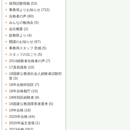
採用試験情報
(53)
事務局よりお知らせ
(722)
合格者の声
(80)
みんなの勉強会
(5)
会社概要
(2)
総務部より
(4)
開講のお知らせ
(87)
事務局スタッフ 所感
(5)
スタッフの日ごろ
(5)
2014経験者合格者の声
(7)
17直前講座
(10)
18国家公務員社会人経験者試験対
策
(3)
18年合格特別区
(7)
18年合格都庁
(10)
18特別区経験者
(9)
19国家公務員障害者選考
(5)
19年合格
(18)
2020年合格
(44)
2020年論文道場
(1)
2023合格
(562)