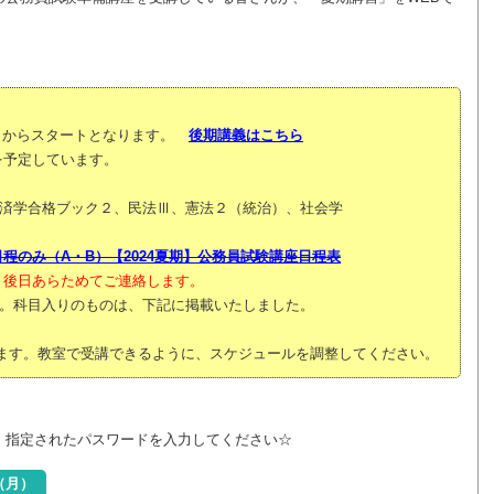
木）からスタートとなります。
後期講義はこちら
予定しています。
学合格ブック２、民法Ⅲ、憲法２（統治）、社会学
程のみ（A・B）【2024夏期】公務員試験講座日程表
。後日あらためてご連絡します。
科目入りのものは、下記に掲載いたしました。
います。教室で受講できるように、スケジュールを調整してください。
、指定されたパスワードを入力してください☆
9（月）