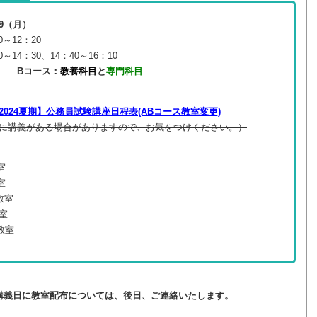
/9（月）
～12：20
4：30、14：40～16：10
み Bコース：
教養科目
と
専門科目
2024夏期】公務員試験講座日程表(ABコース教室変更)
後に講義がある場合がありますので、お気をつけください。）
室
室
教室
室
教室
講義日に教室配布については、後日、ご連絡いたします。