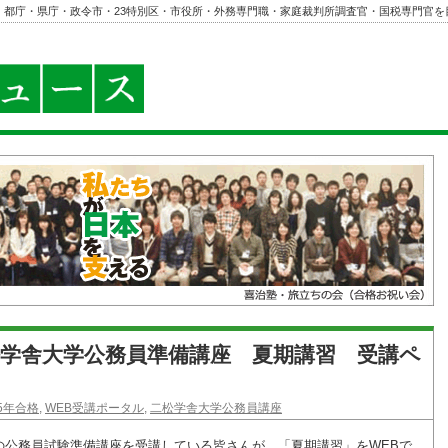
・都庁・県庁・政令市・23特別区・市役所・外務専門職・家庭裁判所調査官・国税専門官を
二松学舎大学公務員準備講座 夏期講習 受講ペ
25年合格
,
WEB受講ポータル
,
二松学舎大学公務員講座
の公務員試験準備講座を受講している皆さんが、「夏期講習」をWEBで