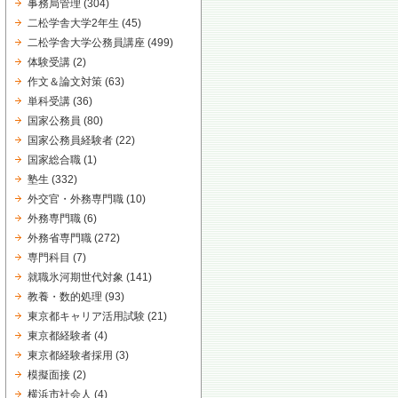
事務局管理
(304)
二松学舎大学2年生
(45)
二松学舎大学公務員講座
(499)
体験受講
(2)
作文＆論文対策
(63)
単科受講
(36)
国家公務員
(80)
国家公務員経験者
(22)
国家総合職
(1)
塾生
(332)
外交官・外務専門職
(10)
外務専門職
(6)
外務省専門職
(272)
専門科目
(7)
就職氷河期世代対象
(141)
教養・数的処理
(93)
東京都キャリア活用試験
(21)
東京都経験者
(4)
東京都経験者採用
(3)
模擬面接
(2)
横浜市社会人
(4)