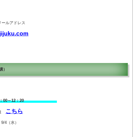
メールアドレス
jijuku.com
受講）
」10：00～12：20
こちら
講は
、9/4（水）