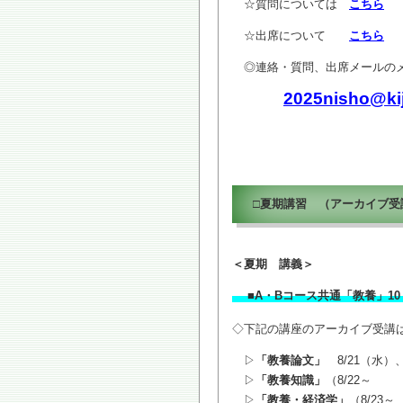
☆質問については
こちら
☆出席について
こちら
◎連絡・質問、出席メールの
2025nisho@ki
□夏期講習 （アーカイブ
＜夏期 講義＞
■A・Bコース共通「教養
◇下記の講座のアーカイブ受
▷
「教養論文」
8/21（水）
▷
「教養知識」
（8/22～
▷
「教養・経済学」
（8/23～