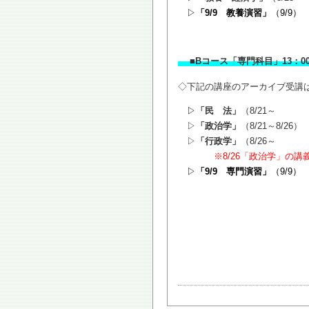
▷
「9/9 教養演習」
（9/9）
■Bコース「専門科目」13
◇下記の講座のアーカイブ受
▷
「民 法」
（8/21～ 1
▷
「政治学」
（8/21～8/26）
▷
「行政学」
（8/26～
14：
※8/26「政治学」の
▷
「9/9 専門演習」
（9/9）