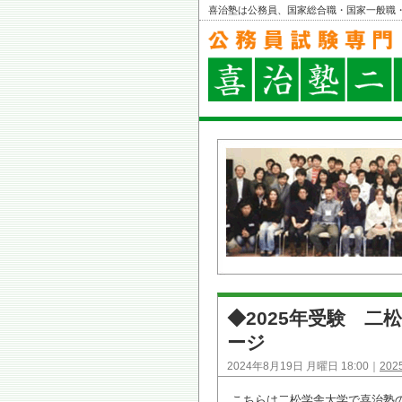
喜治塾は公務員、国家総合職・国家一般職
◆2025年受験 
ージ
2024年8月19日 月曜日 18:00｜
20
こちらは二松学舎大学で喜治塾