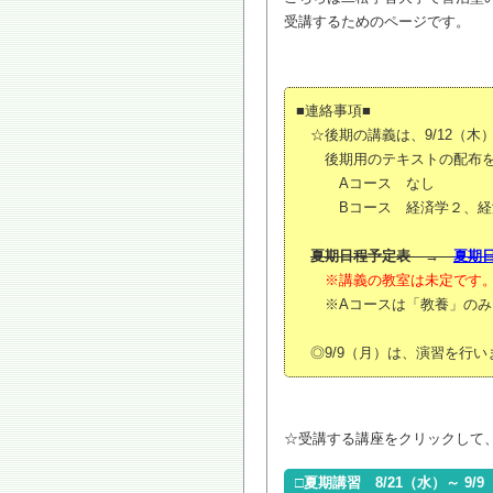
受講するためのページです。
■連絡事項■
☆後期の講義は、9/12（
後期用のテキストの配布を
Aコース なし
Bコース 経済学２、経済
夏期日程予定表 →
夏期日
※講義の教室は未定です
※Aコースは「教養」のみ。
◎9/9（月）は、演習を行
☆受講する講座をクリックして
□夏期講習 8/21（水）～ 9/