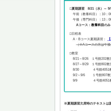
□夏期講習 8/21（水）～ 9
午前（教養科目）：10：00
午後（専門科目）：13：00～1
Aコース：
教養科目
の
□日程表
A・Bコース夏期講習：
【
（※Aコースの方は午
□教室
8/21～8/26 １号館202教
8/27～8/29 １号館802教
8/30 ４号館4051
9/2～9/6 １号館807教
9/9 ４号館4051
※夏期講習欠席時のテキストは