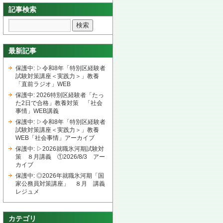
記事検索
最新記事
保護中: ▷令和8年「特別区経験者
試験対策講座＜実践力＞」教養
「直前ラジオ」WEB
保護中: 2026特別区経験者「たっ
た2日で合格」教養対策 「社会
事情」WEB講義
保護中: ▷令和8年「特別区経験者
試験対策講座＜実践力＞」教養
WEB「社会事情」アーカイブ
保護中: ▷2026就職氷河期試験対
策 ８月講義 ①2026/8/3 アー
カイブ
保護中: ◎2026年就職氷河期「国
家公務員対策講座」 ８月 講義
レジュメ
カテゴリ