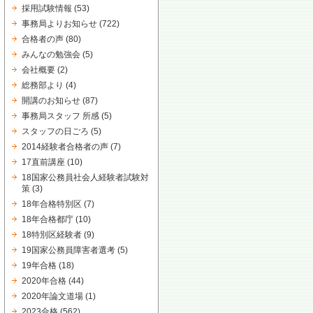
採用試験情報
(53)
事務局よりお知らせ
(722)
合格者の声
(80)
みんなの勉強会
(5)
会社概要
(2)
総務部より
(4)
開講のお知らせ
(87)
事務局スタッフ 所感
(5)
スタッフの日ごろ
(5)
2014経験者合格者の声
(7)
17直前講座
(10)
18国家公務員社会人経験者試験対
策
(3)
18年合格特別区
(7)
18年合格都庁
(10)
18特別区経験者
(9)
19国家公務員障害者選考
(5)
19年合格
(18)
2020年合格
(44)
2020年論文道場
(1)
2023合格
(562)