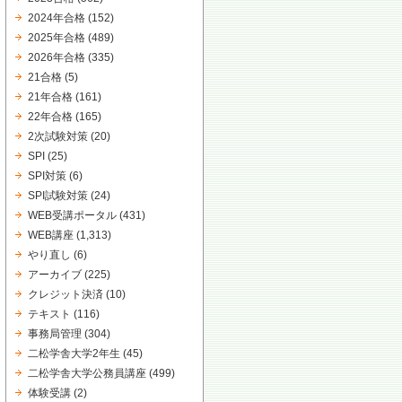
2024年合格
(152)
2025年合格
(489)
2026年合格
(335)
21合格
(5)
21年合格
(161)
22年合格
(165)
2次試験対策
(20)
SPI
(25)
SPI対策
(6)
SPI試験対策
(24)
WEB受講ポータル
(431)
WEB講座
(1,313)
やり直し
(6)
アーカイブ
(225)
クレジット決済
(10)
テキスト
(116)
事務局管理
(304)
二松学舎大学2年生
(45)
二松学舎大学公務員講座
(499)
体験受講
(2)