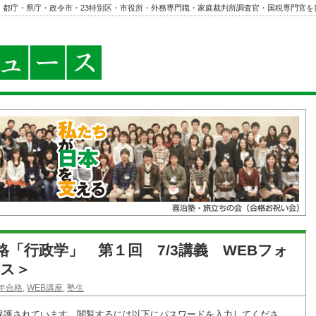
・都庁・県庁・政令市・23特別区・市役所・外務専門職・家庭裁判所調査官・国税専門官を
年合格「行政学」 第１回 7/3講義 WEBフォ
ス＞
5年合格
,
WEB講座
,
塾生
保護されています。閲覧するには以下にパスワードを入力してくださ