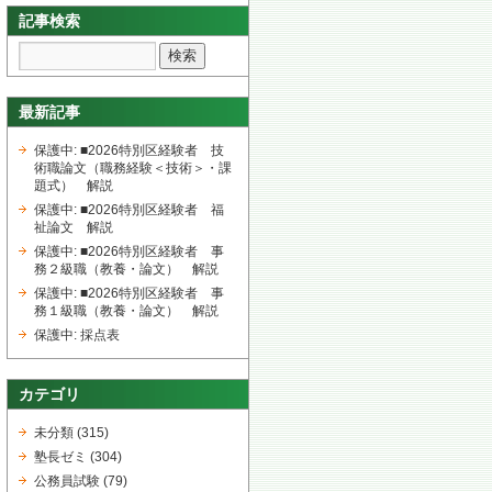
記事検索
最新記事
保護中: ■2026特別区経験者 技
術職論文（職務経験＜技術＞・課
題式） 解説
保護中: ■2026特別区経験者 福
祉論文 解説
保護中: ■2026特別区経験者 事
務２級職（教養・論文） 解説
保護中: ■2026特別区経験者 事
務１級職（教養・論文） 解説
保護中: 採点表
カテゴリ
未分類
(315)
塾長ゼミ
(304)
公務員試験
(79)