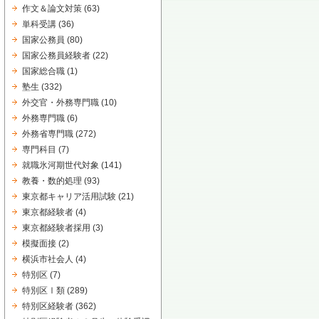
作文＆論文対策
(63)
単科受講
(36)
国家公務員
(80)
国家公務員経験者
(22)
国家総合職
(1)
塾生
(332)
外交官・外務専門職
(10)
外務専門職
(6)
外務省専門職
(272)
専門科目
(7)
就職氷河期世代対象
(141)
教養・数的処理
(93)
東京都キャリア活用試験
(21)
東京都経験者
(4)
東京都経験者採用
(3)
模擬面接
(2)
横浜市社会人
(4)
特別区
(7)
特別区Ⅰ類
(289)
特別区経験者
(362)