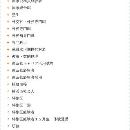
国家公務員経験者
国家総合職
塾生
外交官・外務専門職
外務専門職
外務省専門職
専門科目
就職氷河期世代対象
教養・数的処理
東京都キャリア活用試験
東京都経験者
東京都経験者採用
模擬面接
横浜市社会人
特別区
特別区Ⅰ類
特別区経験者
特別区経験者１２月生 体験受講
研修