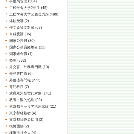
事務局管理
(304)
二松学舎大学2年生
(45)
二松学舎大学公務員講座
(499)
体験受講
(2)
作文＆論文対策
(63)
単科受講
(36)
国家公務員
(80)
国家公務員経験者
(22)
国家総合職
(1)
塾生
(332)
外交官・外務専門職
(10)
外務専門職
(6)
外務省専門職
(272)
専門科目
(7)
就職氷河期世代対象
(141)
教養・数的処理
(93)
東京都キャリア活用試験
(21)
東京都経験者
(4)
東京都経験者採用
(3)
模擬面接
(2)
横浜市社会人
(4)