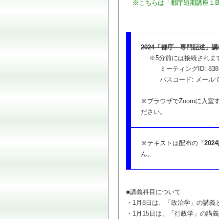
※こちらは「都庁短期講座１
2024「都庁 専門記述」
※5分前には接続されま
ミーティングID: 838 74
パスコード: メールで
※ブラウザでZoomに入
ださい。
※テキストは配布の
「20
ん。
■講義科目について
・1月8日は、「政治学」の講義
・1月15日は、「行政学」の講