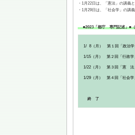
・1月22日は、「憲法」の講義
・1月29日は、「社会学」の講
■2023「都庁 専門記述」
1/ 8（月） 第１回「政治
1/15（月） 第２回「行政
1/22（月） 第３回「憲 
1/29（月） 第４回「社会
終 了