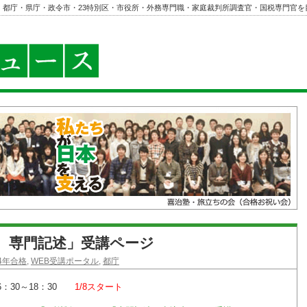
・都庁・県庁・政令市・23特別区・市役所・外務専門職・家庭裁判所調査官・国税専門官を
都庁 専門記述」受講ページ
24年合格
,
WEB受講ポータル
,
都庁
6：30～18：30
1/8スタート