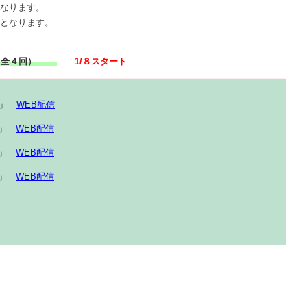
となります。
義となります。
■（全４回）
1/８スタート
学」
WEB配信
学」
WEB配信
法」
WEB配信
学」
WEB配信