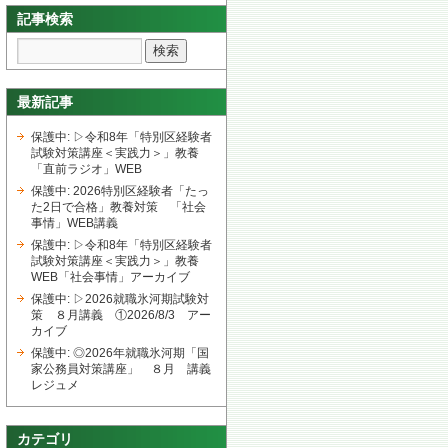
記事検索
最新記事
保護中: ▷令和8年「特別区経験者
試験対策講座＜実践力＞」教養
「直前ラジオ」WEB
保護中: 2026特別区経験者「たっ
た2日で合格」教養対策 「社会
事情」WEB講義
保護中: ▷令和8年「特別区経験者
試験対策講座＜実践力＞」教養
WEB「社会事情」アーカイブ
保護中: ▷2026就職氷河期試験対
策 ８月講義 ①2026/8/3 アー
カイブ
保護中: ◎2026年就職氷河期「国
家公務員対策講座」 ８月 講義
レジュメ
カテゴリ