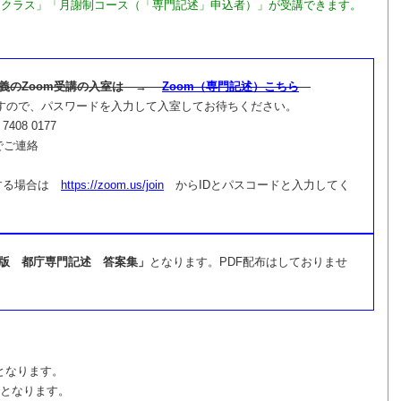
Bクラス」「月謝制コース（「専門記述」申込者）」が受講できます。
講義のZoom受講の入室は →
Zoom（専門記述）こちら
すので、パスワードを入力して入室してお待ちください。
08 0177
ご連絡
室する場合は
https://zoom.us/join
からIDとパスコードと入力してく
24版 都庁専門記述 答案集」
となります。PDF配布はしておりませ
となります。
義となります。