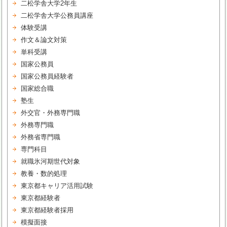
二松学舎大学2年生
二松学舎大学公務員講座
体験受講
作文＆論文対策
単科受講
国家公務員
国家公務員経験者
国家総合職
塾生
外交官・外務専門職
外務専門職
外務省専門職
専門科目
就職氷河期世代対象
教養・数的処理
東京都キャリア活用試験
東京都経験者
東京都経験者採用
模擬面接