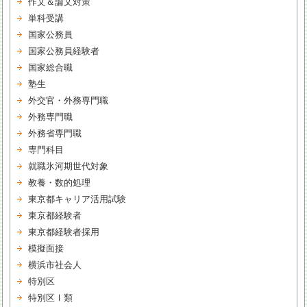
作文＆論文対策
単科受講
国家公務員
国家公務員経験者
国家総合職
塾生
外交官・外務専門職
外務専門職
外務省専門職
専門科目
就職氷河期世代対象
教養・数的処理
東京都キャリア活用試験
東京都経験者
東京都経験者採用
模擬面接
横浜市社会人
特別区
特別区Ⅰ類