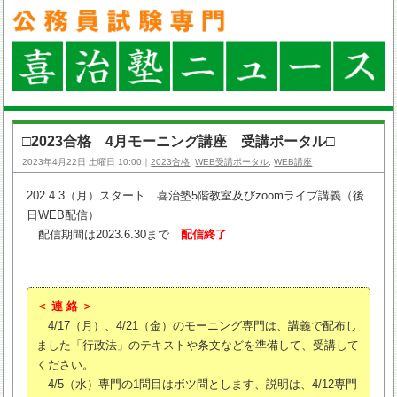
□2023合格 4月モーニング講座 受講ポータル□
2023年4月22日 土曜日 10:00｜
2023合格
,
WEB受講ポータル
,
WEB講座
202.4.3（月）スタート 喜治塾5階教室及びzoomライブ講義（後
日WEB配信）
配信期間は2023.6.30まで
配信終了
＜ 連 絡 ＞
4/17（月）、4/21（金）のモーニング専門は、講義で配布し
ました「行政法」のテキストや条文などを準備して、受講して
ください。
4/5（水）専門の1問目はボツ問とします、説明は、4/12専門