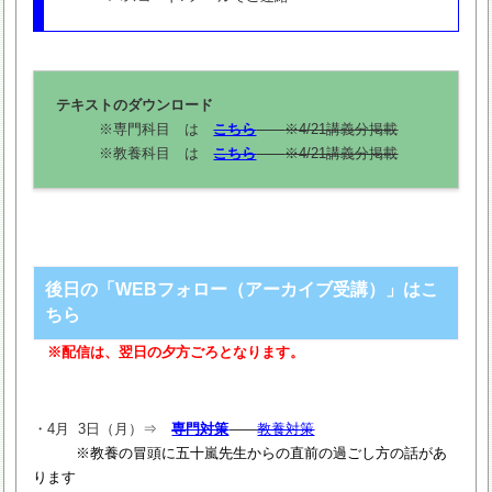
テキストのダウンロード
※専門科目 は
こちら
※4/21講義分掲載
※教養科目 は
こちら
※4/21講義分掲載
後日の「WEBフォロー（アーカイブ受講）」はこ
ちら
※配信は、翌日の夕方ごろとなります。
・4月 3日（月）⇒
専門対策
教養対策
※教養の冒頭に五十嵐先生からの直前の過ごし方の話があ
ります