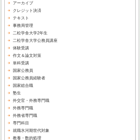
アーカイブ
クレジット決済
テキスト
事務局管理
二松学舎大学2年生
二松学舎大学公務員講座
体験受講
作文＆論文対策
単科受講
国家公務員
国家公務員経験者
国家総合職
塾生
外交官・外務専門職
外務専門職
外務省専門職
専門科目
就職氷河期世代対象
教養・数的処理