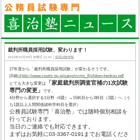
裁判所職員採用試験、変わります！
2014年10月30日 木曜日 11:41｜
採用試験情報
27年度から「裁判所職員採用試験」が変わるそうです。
詳細は
http://www.courts.go.jp/saiyo/vcms_lf/shiken-henkou.pdf
「家庭裁判所調査官補の1次試験
とても大きな変更は
専門の変更」
です。
4分野から選択する1分野（6題）→15科目から3科目（3題）へ（う
ち1題以上人間関係諸科学科目を選択）
公務員試験専門「喜治塾」では随時個別相談を
行っております。
当日のご連絡でも対応できます。
まずはお気軽に03-3367-0191までお電話くださ