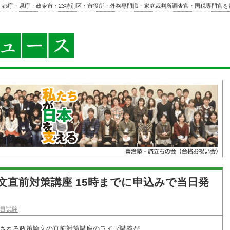
・都庁・県庁・政令市・23特別区・市役所・外務専門職・家庭裁判所調査官・国税専門官を
文直前対策講座 15時までに申込みで当日発
員試験
施される政策論文の直前対策講座のライブ講義が、