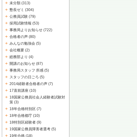
未分類
(313)
塾長ゼミ
(304)
公務員試験
(79)
採用試験情報
(53)
事務局よりお知らせ
(722)
合格者の声
(80)
みんなの勉強会
(5)
会社概要
(2)
総務部より
(4)
開講のお知らせ
(87)
事務局スタッフ 所感
(5)
スタッフの日ごろ
(5)
2014経験者合格者の声
(7)
17直前講座
(10)
18国家公務員社会人経験者試験対
策
(3)
18年合格特別区
(7)
18年合格都庁
(10)
18特別区経験者
(9)
19国家公務員障害者選考
(5)
19年合格
(18)