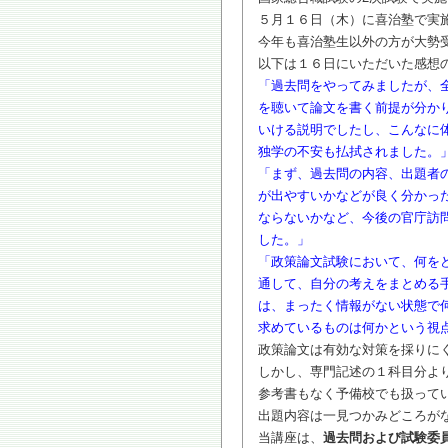
５月１６日（木）に喜治塾で実
今年も喜治塾生以外の方が大勢
以下は１６日にいただいた感想
「過去問をやってみましたが、
を聴いて論文を書く前提が分か
いける説明でしたし、こんなに
独学の不安も払拭されました。
「まず、過去問の内容、出題者
が出やすいかなどが良く分かっ
ならないかなど、今後の官庁訪
した。」
「政策論文試験において、何を
通して、自分の考えをまとめる
は、まったく情報がない状態で
求めているものは何かという視
政策論文は有効な対策を採りに
しかし、専門記述の１科目分よ
参考書もなく予備校でも扱って
出題内容は一見つかみどころが
当講座は、
過去問および試験委