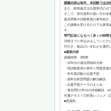
講義内容は毎年、本試験でほぼ
また、政策論文は出題形式の点
そこで、添付資料の使い方や本
過去問集や試験委員の著作紹介
この講義を受けるだけでも政策
す。
専門記述になるべく多くの時間
15時までに申込みをしていただ
代引き、振込のいずれかを選択
■講座内容
講義時間 3時間
・10年分の過去問傾向分析
・現試験委員の著作と問題意識
・本年度試験の出題予想
・資料分析型問題の解法解説
・出題予想テーマのまとめ
・過去問5カ年分の詳細解説 et
付属テキスト①対策レジュメ（2
■受講料