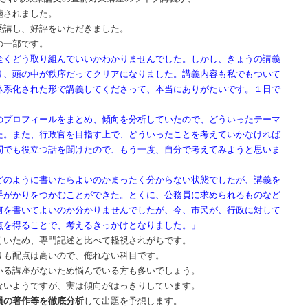
施されました。
受講し、好評をいただきました。
の一部です。
全くどう取り組んでいいかわかりませんでした。しかし、きょうの講義
り、頭の中が秩序だってクリアになりました。講義内容も私でもついて
体系化された形で講義してくださって、本当にありがたいです。１日で
」
のプロフィールをまとめ、傾向を分析していたので、どういったテーマ
た。また、行政官を目指す上で、どういったことを考えていかなければ
問でも役立つ話を聞けたので、もう一度、自分で考えてみようと思いま
どのように書いたらよいのかまったく分からない状態でしたが、講義を
手がかりをつかむことができた。とくに、公務員に求められるものなど
何を書いてよいのか分かりませんでしたが、今、市民が、行政に対して
点を得ることで、考えるきっかけとなりました。」
くいため、専門記述と比べて軽視されがちです。
りも配点は高いので、侮れない科目です。
いる講座がないため悩んでいる方も多いでしょう。
ないようですが、実は傾向がはっきりしています。
員の著作等を徹底分析
して出題を予想します。