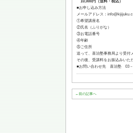
10,000円（送料・税込）
■お申し込み方法
メールアドレス：info@kijij
①希望講座名
②氏名（ふりがな）
③お電話番号
④年齢
⑤ご住所
追って、喜治塾事務局より受付
その後、受講料をお振込みいた
■お問い合わせ先 喜治塾 03－33
←
前の記事へ