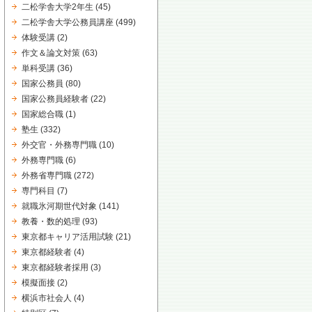
二松学舎大学2年生
(45)
二松学舎大学公務員講座
(499)
体験受講
(2)
作文＆論文対策
(63)
単科受講
(36)
国家公務員
(80)
国家公務員経験者
(22)
国家総合職
(1)
塾生
(332)
外交官・外務専門職
(10)
外務専門職
(6)
外務省専門職
(272)
専門科目
(7)
就職氷河期世代対象
(141)
教養・数的処理
(93)
東京都キャリア活用試験
(21)
東京都経験者
(4)
東京都経験者採用
(3)
模擬面接
(2)
横浜市社会人
(4)