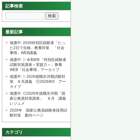
記事検索
最新記事
保護中: 2026特別区経験者「たっ
た2日で合格」教養対策 「社会
事情」WEB講義
保護中: ▷令和8年「特別区経験者
試験対策講座＜実践力＞」教養
WEB「社会事情」アーカイブ
保護中: ▷2026就職氷河期試験対
策 ８月講義 ①2026/8/3 アー
カイブ
保護中: ◎2026年就職氷河期「国
家公務員対策講座」 ８月 講義
レジュメ
2026年 国家公務員経験者採用試
験対策 案内ページ
カテゴリ