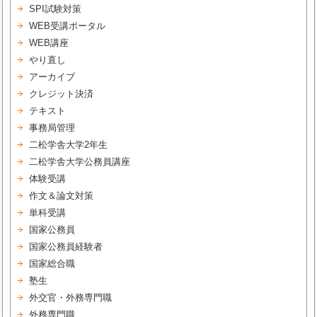
SPI試験対策
WEB受講ポータル
WEB講座
やり直し
アーカイブ
クレジット決済
テキスト
事務局管理
二松学舎大学2年生
二松学舎大学公務員講座
体験受講
作文＆論文対策
単科受講
国家公務員
国家公務員経験者
国家総合職
塾生
外交官・外務専門職
外務専門職