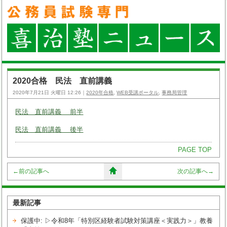
2020合格 民法 直前講義
2020年7月21日 火曜日 12:26｜
2020年合格
,
WEB受講ポータル
,
事務局管理
民法 直前講義 前半
民法 直前講義 後半
PAGE TOP
←
前の記事へ
次の記事へ
→
最新記事
保護中: ▷令和8年「特別区経験者試験対策講座＜実践力＞」教養