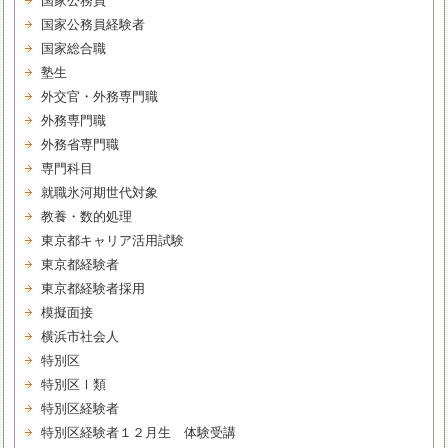
国家公務員
国家公務員経験者
国家総合職
塾生
外交官・外務専門職
外務専門職
外務省専門職
専門科目
就職氷河期世代対象
教養・数的処理
東京都キャリア活用試験
東京都経験者
東京都経験者採用
模擬面接
横浜市社会人
特別区
特別区Ⅰ類
特別区経験者
特別区経験者１２月生 体験受講